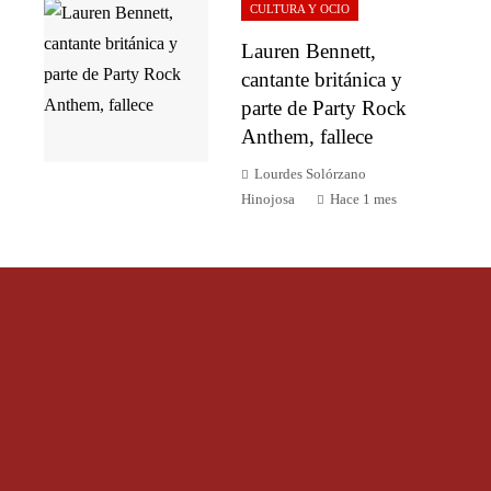
CULTURA Y OCIO
Lauren Bennett,
cantante británica y
parte de Party Rock
Anthem, fallece
Lourdes Solórzano
Hinojosa
Hace 1 mes
Categorías
Ciencia y tecnología
Cultura y ocio
Inversiones y negocios
México
Responsabilidad social