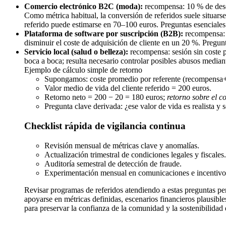
Comercio electrónico B2C (moda):
recompensa: 10 % de descu
Como métrica habitual, la conversión de referidos suele situars
referido puede estimarse en 70–100 euros. Preguntas esenciales:
Plataforma de software por suscripción (B2B):
recompensa: u
disminuir el coste de adquisición de cliente en un 20 %. Pregun
Servicio local (salud o belleza):
recompensa: sesión sin coste pa
boca a boca; resulta necesario controlar posibles abusos median
Ejemplo de cálculo simple de retorno
Supongamos: coste promedio por referente (recompensa+
Valor medio de vida del cliente referido = 200 euros.
Retorno neto = 200 − 20 = 180 euros;
retorno sobre el co
Pregunta clave derivada: ¿ese valor de vida es realista y 
Checklist rápida de vigilancia continua
Revisión mensual de métricas clave y anomalías.
Actualización trimestral de condiciones legales y fiscales.
Auditoría semestral de detección de fraude.
Experimentación mensual en comunicaciones e incentivo
Revisar programas de referidos atendiendo a estas preguntas perm
apoyarse en métricas definidas, escenarios financieros plausibl
para preservar la confianza de la comunidad y la sostenibilidad