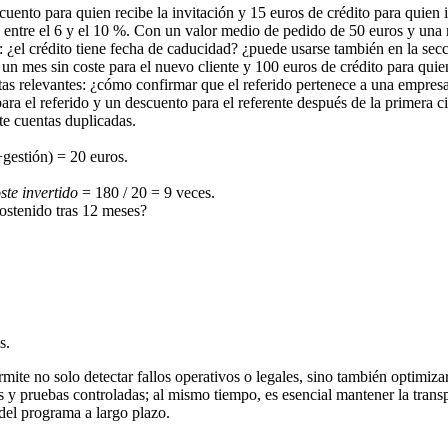
ento para quien recibe la invitación y 15 euros de crédito para quien i
e entre el 6 y el 10 %. Con un valor medio de pedido de 50 euros y una
 ¿el crédito tiene fecha de caducidad? ¿puede usarse también en la secc
n mes sin coste para el nuevo cliente y 100 euros de crédito para quien
tas relevantes: ¿cómo confirmar que el referido pertenece a una empresa
ra el referido y un descuento para el referente después de la primera cit
te cuentas duplicadas.
gestión) = 20 euros.
ste invertido
= 180 / 20 = 9 veces.
sostenido tras 12 meses?
s.
ite no solo detectar fallos operativos o legales, sino también optimizar
es y pruebas controladas; al mismo tiempo, es esencial mantener la tran
 del programa a largo plazo.