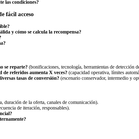
te las condiciones?
e fácil acceso
ible?
válida y cómo se calcula la recompensa?
?
ma?
o se reparte?
(bonificaciones, tecnología, herramientas de detección d
d de referidos aumenta X veces?
(capacidad operativa, límites autom
iversas tasas de conversión?
(escenario conservador, intermedio y opt
, duración de la oferta, canales de comunicación).
ecuencia de iteración, responsables).
ncial?
nternamente?