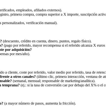
erificados, empleados, afiliados externos).
gistro, primera compra, compra superior a X importe, suscripción activa
s personalizados, verificación manual).
o?
(descuento, crédito en cuenta, dinero, puntos, regalo físico).
o?
(pago por referido, mayor recompensa si el referido alcanza X euros 
ste por adquisición?
nsas por mes/año).
do a cliente, coste por referido, valor medio por referido, tasa de retenc
frente a otros canales?
(último clic, primera interacción, ventana de at
onsable?
(semanal, mensual; responsable de marketing/analítica).
rta temprana?
(ej.: si la tasa de conversión cae por debajo del X% o el c
io?
(a mayor número de pasos, aumenta la fricción).