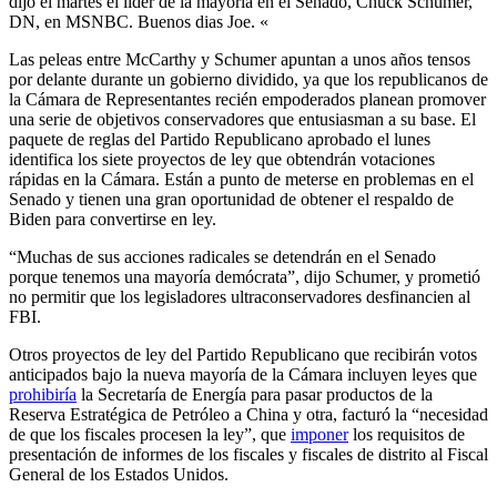
dijo el martes el líder de la mayoría en el Senado, Chuck Schumer,
DN, en MSNBC. Buenos dias Joe. «
Las peleas entre McCarthy y Schumer apuntan a unos años tensos
por delante durante un gobierno dividido, ya que los republicanos de
la Cámara de Representantes recién empoderados planean promover
una serie de objetivos conservadores que entusiasman a su base. El
paquete de reglas del Partido Republicano aprobado el lunes
identifica los siete proyectos de ley que obtendrán votaciones
rápidas en la Cámara. Están a punto de meterse en problemas en el
Senado y tienen una gran oportunidad de obtener el respaldo de
Biden para convertirse en ley.
“Muchas de sus acciones radicales se detendrán en el Senado
porque tenemos una mayoría demócrata”, dijo Schumer, y prometió
no permitir que los legisladores ultraconservadores desfinancien al
FBI.
Otros proyectos de ley del Partido Republicano que recibirán votos
anticipados bajo la nueva mayoría de la Cámara incluyen leyes que
prohibiría
la Secretaría de Energía para pasar productos de la
Reserva Estratégica de Petróleo a China y otra, facturó la “necesidad
de que los fiscales procesen la ley”, que
imponer
los requisitos de
presentación de informes de los fiscales y fiscales de distrito al Fiscal
General de los Estados Unidos.