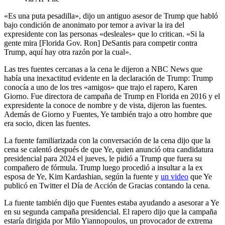
«Es una puta pesadilla», dijo un antiguo asesor de Trump que habló
bajo condición de anonimato por temor a avivar la ira del
expresidente con las personas «desleales» que lo critican. «Si la
gente mira [Florida Gov. Ron] DeSantis para competir contra
Trump, aquí hay otra razón por la cual».
Las tres fuentes cercanas a la cena le dijeron a NBC News que
había una inexactitud evidente en la declaración de Trump: Trump
conocía a uno de los tres «amigos» que trajo el rapero, Karen
Giorno. Fue directora de campaña de Trump en Florida en 2016 y el
expresidente la conoce de nombre y de vista, dijeron las fuentes.
Además de Giorno y Fuentes, Ye también trajo a otro hombre que
era socio, dicen las fuentes.
La fuente familiarizada con la conversación de la cena dijo que la
cena se calentó después de que Ye, quien anunció otra candidatura
presidencial para 2024 el jueves, le pidió a Trump que fuera su
compañero de fórmula. Trump luego procedió a insultar a la ex
esposa de Ye, Kim Kardashian, según la fuente y
un video
que Ye
publicó en Twitter el Día de Acción de Gracias contando la cena.
La fuente también dijo que Fuentes estaba ayudando a asesorar a Ye
en su segunda campaña presidencial. El rapero dijo que la campaña
estaría dirigida por Milo Yiannopoulos, un provocador de extrema