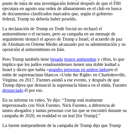
punto de mira de una investigación federal después de que el FBI
ejecutara en agosto una orden de allanamiento en el club en busca
de documentos clasificados marcados que, según el gobierno
federal, Trump no debería haber poseído.
La declaración de Trump en Truth Social no rechazó el
antisemitismo o el racismo, pero su campaña en un mensaje de
seguimiento destacó el apoyo de Trump a Israel, el acuerdo de paz
de Abraham en Oriente Medio alcanzado por su administración y su
oposición al antisemitismo en Irán.
Pero Trump también tiene
besado
tropos antisemitas
y cifras, lo que
implica que los judíos estadounidenses tienen una doble lealtad a
Israel y dicen que había «
grandes personas en ambos lados
en el
mitin de supremacistas blancos «Unite the Right» en Charlottesville,
Virginia, en 2017. Fuentes asistió a ese evento, y después de que
Trump dijera que denunció la supremacía blanca en el mitin, Fuentes
denunciado
él por eso.
En su informe en video, Ye dijo: “Trump está realmente
impresionado con Nick Fuentes. Nick Fuentes, a diferencia de
tantos abogados y tantas personas con las que se encontró durante su
campaña de 2020, en realidad es un leal [for Trump].”
La fuente independiente de la campaña de Trump dijo que Trump