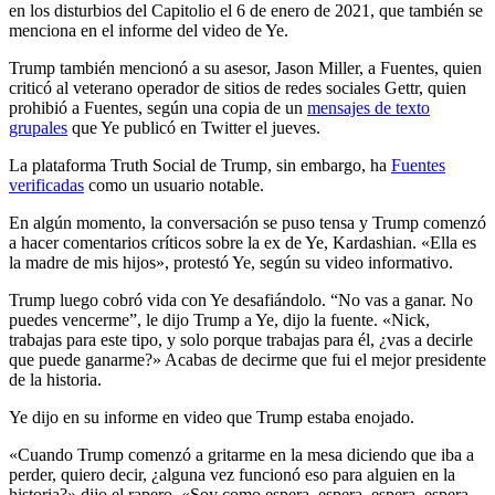
en los disturbios del Capitolio el 6 de enero de 2021, que también se
menciona en el informe del video de Ye.
Trump también mencionó a su asesor, Jason Miller, a Fuentes, quien
criticó al veterano operador de sitios de redes sociales Gettr, quien
prohibió a Fuentes, según una copia de un
mensajes de texto
grupales
que Ye publicó en Twitter el jueves.
La plataforma Truth Social de Trump, sin embargo, ha
Fuentes
verificadas
como un usuario notable.
En algún momento, la conversación se puso tensa y Trump comenzó
a hacer comentarios críticos sobre la ex de Ye, Kardashian. «Ella es
la madre de mis hijos», protestó Ye, según su video informativo.
Trump luego cobró vida con Ye desafiándolo. “No vas a ganar. No
puedes vencerme”, le dijo Trump a Ye, dijo la fuente. «Nick,
trabajas para este tipo, y solo porque trabajas para él, ¿vas a decirle
que puede ganarme?» Acabas de decirme que fui el mejor presidente
de la historia.
Ye dijo en su informe en video que Trump estaba enojado.
«Cuando Trump comenzó a gritarme en la mesa diciendo que iba a
perder, quiero decir, ¿alguna vez funcionó eso para alguien en la
historia?» dijo el rapero. «Soy como espera, espera, espera, espera,