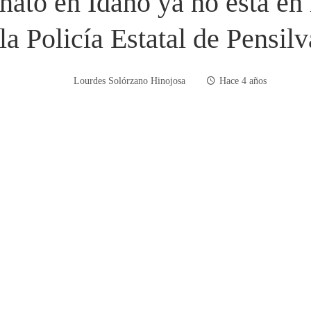
nato en Idaho ya no está en 
la Policía Estatal de Pensilva
Lourdes Solórzano Hinojosa
Hace 4 años