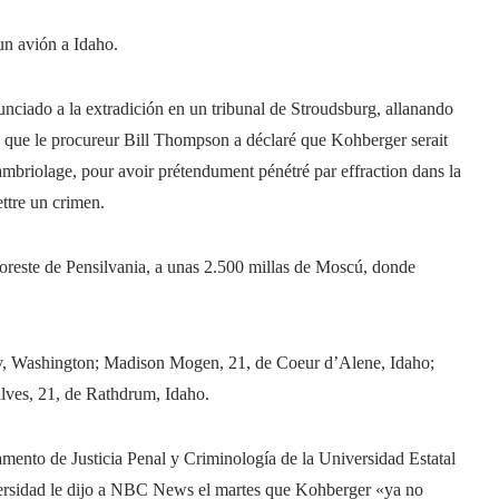
un avión a Idaho.
nciado a la extradición en un tribunal de Stroudsburg, allanando
là que le procureur Bill Thompson a déclaré que Kohberger serait
ambriolage, pour avoir prétendument pénétré par effraction dans la
ttre un crimen.
 noreste de Pensilvania, a unas 2.500 millas de Moscú, donde
, Washington; Madison Mogen, 21, de Coeur d’Alene, Idaho;
ves, 21, de Rathdrum, Idaho.
amento de Justicia Penal y Criminología de la Universidad Estatal
ersidad le dijo a NBC News el martes que Kohberger «ya no