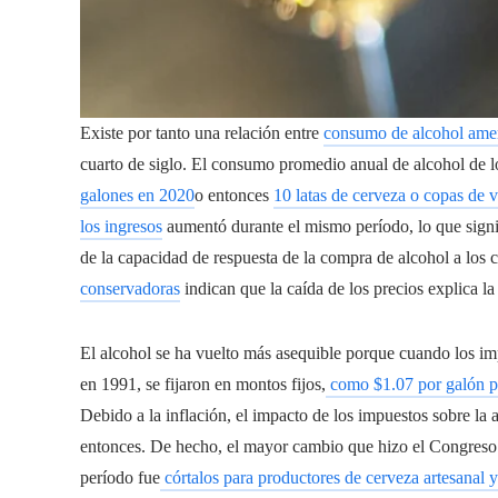
Existe por tanto una relación entre
consumo de alcohol ame
cuarto de siglo. El consumo promedio anual de alcohol de
galones en 2020
o entonces
10 latas de cerveza o copas de 
los ingresos
aumentó durante el mismo período, lo que signi
de la capacidad de respuesta de la compra de alcohol a los 
conservadoras
indican que la caída de los precios explica 
El alcohol se ha vuelto más asequible porque cuando los imp
en 1991, se fijaron en montos fijos,
como $1.07 por galón par
Debido a la inflación, el impacto de los impuestos sobre la 
entonces. De hecho, el mayor cambio que hizo el Congreso a
período fue
córtalos para productores de cerveza artesanal y