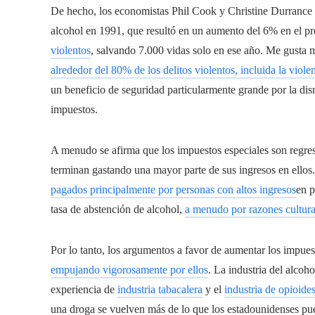
De hecho, los economistas Phil Cook y Christine Durrance e
alcohol en 1991, que resultó en un aumento del 6% en el pre
violentos
, salvando 7.000 vidas solo en ese año. Me gusta 
alrededor del 80% de los delitos violentos, incluida la viole
un beneficio de seguridad particularmente grande por la d
impuestos.
A menudo se afirma que los impuestos especiales son regres
terminan gastando una mayor parte de sus ingresos en ellos
pagados principalmente por personas con altos ingresos
en p
tasa de abstención de alcohol,
a menudo por razones cultural
Por lo tanto, los argumentos a favor de aumentar los impue
empujando vigorosamente por ellos
. La industria del alcoh
experiencia de
industria tabacalera
y el
industria de opioide
una droga se vuelven más de lo que los estadounidenses pued