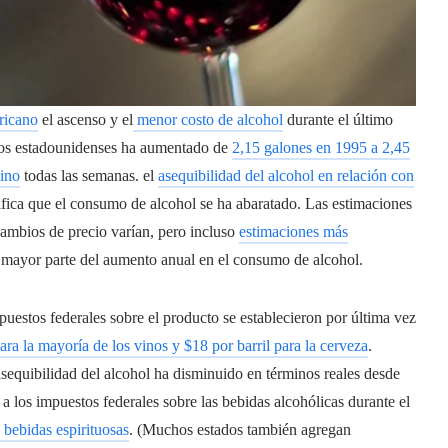
ricano
el ascenso y el
menor costo de alcohol
durante el último
 los estadounidenses ha aumentado de
2,15 galones en 1995 a 2,45
vino
todas las semanas. el
asequibilidad del alcohol en relación con
fica que el consumo de alcohol se ha abaratado. Las estimaciones
cambios de precio varían, pero incluso
estimaciones más
la mayor parte del aumento anual en el consumo de alcohol.
uestos federales sobre el producto se establecieron por última vez
a la mayoría de los vinos y $18 por barril para la cerveza
.
asequibilidad del alcohol ha disminuido en términos reales desde
 los impuestos federales sobre las bebidas alcohólicas durante el
 bebidas espirituosas
. (Muchos estados también agregan