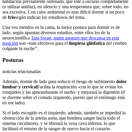
habitación previamente ordenada, que esté a oscuras completamente
(o utilizar antifaz), en silencio y una temperatura que, sobre todo, no
sea excesiva. Con calor ambiental es mas dificil dormir si un poco
de
frio
según indican los estudiosos del tema.
Una vez metidos en la cama, la mejor postura para dormir es de
lado, según apuntan diversos estudios, entre ellos los de la
neurocientífica
Tara Swart, quien aseguró que descansa en esta
posición
son «más efectivos para el
limpieza glinfatica
del cerebro
colgante la noche”.
Posturas
noticias relacionadas
Además, dormir de lado para reducir el riesgo de sufrimiento
dolor
lumbar y cervical
Facilita la respiración -con lo que se evitan los
ronquidos y las apneasdurante el sueño- y mejorará la digestión (if
se duerme sobre el costado izquierdo, puesto que el estómago está
en ese lado).
Si el lado escogido es el izquierdo, además, también se impedirá la
obstrucción de la arteria aorta, que bombea sangre hacia todo el
sistema circulatorio, y se liberará la vena cava inferior, lo que
facilitará el retorno de la sangre de nuevo hacia el corazón .