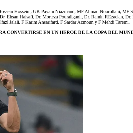
 Hossein Hosseini, GK Payam Niazmand, MF Ahmad Noorollahi, MF S
r. Ehsan Hajsafi, Dr. Morteza Pouraliganji, Dr. Ramin REzaeian, Dr.
azl Jalali, F Karim Ansarifard, F Sardar Azmoun y F Mehdi Taremi.
RA CONVERTIRSE EN UN HÉROE DE LA COPA DEL MUN