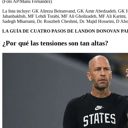
(Foto AP/Manu Fernández)
La lista incluye: GK Alireza Beiranvand, GK Amir Abedzadeh, GK
Jahanbakhsh, MF Lehdi Torabi, MF Ali Gholizadeh, MF Ali Karimi, D
Sadegh Mharrami, Dr. Rouzbeh Cheshmi, Dr. Majid Hosseini, D Abolf
LA GUÍA DE CUATRO PASOS DE LANDON DONOVAN PA
¿Por qué las tensiones son tan altas?