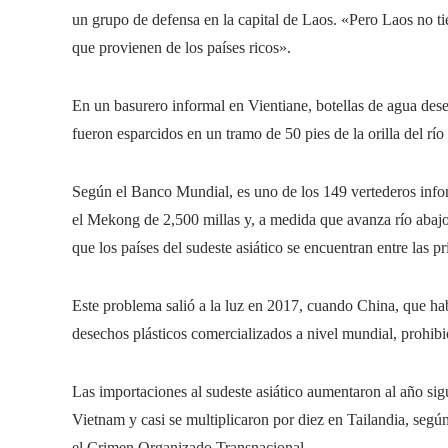
un grupo de defensa en la capital de Laos. «Pero Laos no tie
que provienen de los países ricos».
En un basurero informal en Vientiane, botellas de agua desec
fueron esparcidos en un tramo de 50 pies de la orilla del r
Según el Banco Mundial, es uno de los 149 vertederos inform
el Mekong de 2,500 millas y, a medida que avanza río abajo 
que los países del sudeste asiático se encuentran entre las p
Este problema salió a la luz en 2017, cuando China, que ha
desechos plásticos comercializados a nivel mundial, prohibi
Las importaciones al sudeste asiático aumentaron al año sigu
Vietnam y casi se multiplicaron por diez en Tailandia, segú
el Crimen Organizado Transnacional.