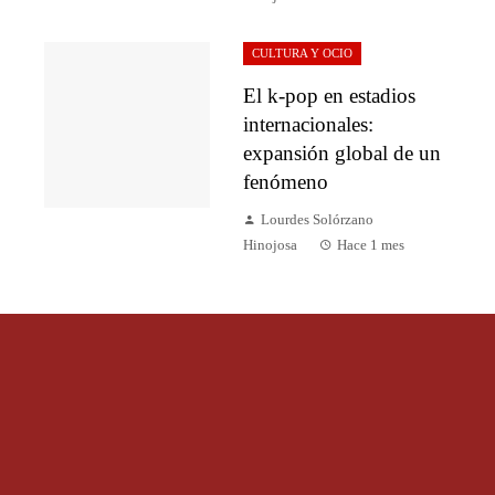
CULTURA Y OCIO
El k-pop en estadios
internacionales:
expansión global de un
fenómeno
Lourdes Solórzano
Hinojosa
Hace 1 mes
Categorías
Ciencia y tecnología
Cultura y ocio
Inversiones y negocios