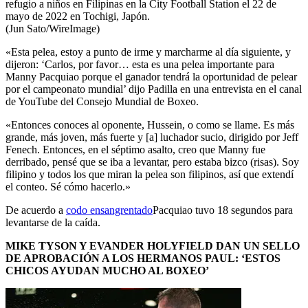
refugio a niños en Filipinas en la City Football Station el 22 de
mayo de 2022 en Tochigi, Japón.
(Jun Sato/WireImage)
«Esta pelea, estoy a punto de irme y marcharme al día siguiente, y
dijeron: ‘Carlos, por favor… esta es una pelea importante para
Manny Pacquiao porque el ganador tendrá la oportunidad de pelear
por el campeonato mundial’ dijo Padilla en una entrevista en el canal
de YouTube del Consejo Mundial de Boxeo.
«Entonces conoces al oponente, Hussein, o como se llame. Es más
grande, más joven, más fuerte y [a] luchador sucio, dirigido por Jeff
Fenech. Entonces, en el séptimo asalto, creo que Manny fue
derribado, pensé que se iba a levantar, pero estaba bizco (risas). Soy
filipino y todos los que miran la pelea son filipinos, así que extendí
el conteo. Sé cómo hacerlo.»
De acuerdo a
codo ensangrentado
Pacquiao tuvo 18 segundos para
levantarse de la caída.
MIKE TYSON Y EVANDER HOLYFIELD DAN UN SELLO
DE APROBACIÓN A LOS HERMANOS PAUL: ‘ESTOS
CHICOS AYUDAN MUCHO AL BOXEO’