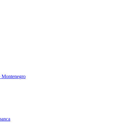
de Montenegro
 banca