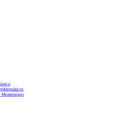
tópico
 emblemáticos
de Montenegro