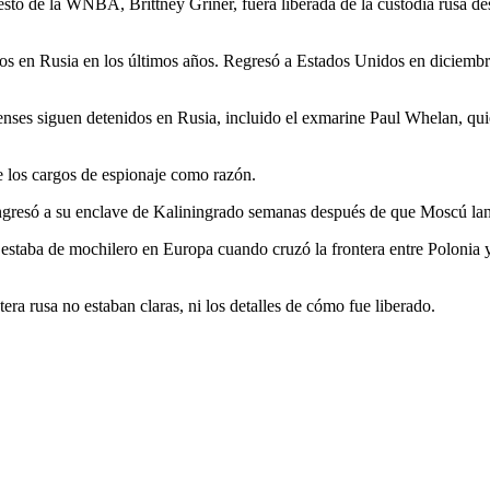
esto de la WNBA, Brittney Griner, fuera liberada de la custodia rusa d
os en Rusia en los últimos años. Regresó a Estados Unidos en diciembr
enses siguen detenidos en Rusia, incluido el exmarine Paul Whelan, qui
e los cargos de espionaje como razón.
ngresó a su enclave de Kaliningrado semanas después de que Moscú lan
estaba de mochilero en Europa cuando cruzó la frontera entre Polonia y
ra rusa no estaban claras, ni los detalles de cómo fue liberado.