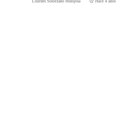
Lourdes Solórzano Hinojosa
Hace 4 años