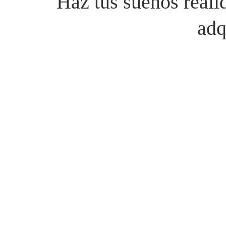
Haz tus sueños reali
adq