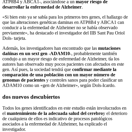
ATP8B4 y ABCA1-, asociándose a un
mayor riesgo de
desarrollar la enfermedad de Alzheimer
.
«Si bien esto ya se sabía para los primeros tres genes, el hallazgo de
que las alteraciones genéticas daminas en ATP8B4 y ABCA1 can
conducir a la enfermedad de Alzheimer no se había observado
previamente», ha destacado el investigador del IIB Sant Pau Oriol
Dols- tarjeta.
Además, los investigadores han encontrado que las
mutaciones
dañinas en un sext gen -ADAM10
-, probablemente también
condujo a un mayor riesgo de enfermedad de Alzheimer, tía los
autores han observado muy pocos pacientes con afectados en este
gen. Así pues, la sociedad tendrá que
confirmar mediante la
comparación de una población con un mayor número de
genomas de pacientes
y controles sanos para poder clasificar un
ADAM10 como un «gen de Alzheimer», según Dols-Icardo.
dos nuevos descubiertos
Todos los genes identificados en este estudio están involucrados en
el
mantenimiento de la adecuada salud del cerebro
y el deterioro
de cualquiera de ellos es indicativo de procesos patológicos
asociados a la enfermedad de Alzheimer, ha explicado el
investigador.