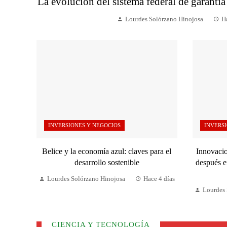
La evolución del sistema federal de garantía
Lourdes Solórzano Hinojosa
Ha
INVERSIONES Y NEGOCIOS
INVERSI
Belice y la economía azul: claves para el
Innovacio
desarrollo sostenible
después e
Lourdes Solórzano Hinojosa
Hace 4 días
Lourdes 
CIENCIA Y TECNOLOGÍA