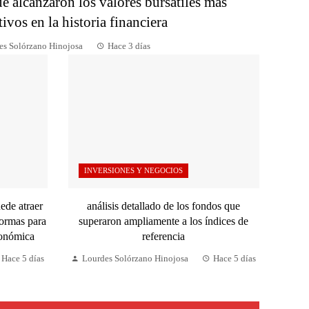
e alcanzaron los valores bursátiles más
tivos en la historia financiera
es Solórzano Hinojosa
Hace 3 días
INVERSIONES Y NEGOCIOS
de atraer
análisis detallado de los fondos que
formas para
superaron ampliamente a los índices de
conómica
referencia
Hace 5 días
Lourdes Solórzano Hinojosa
Hace 5 días