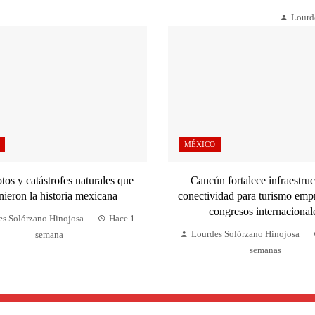
Lourd
MÉXICO
tos y catástrofes naturales que
Cancún fortalece infraestruc
nieron la historia mexicana
conectividad para turismo empr
congresos internacional
es Solórzano Hinojosa
Hace 1
Lourdes Solórzano Hinojosa
semana
semanas