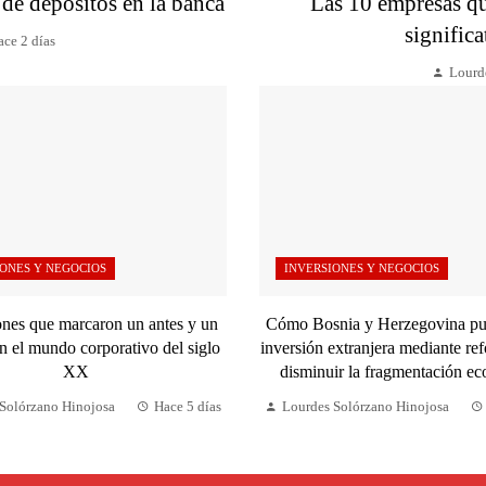
 de depósitos en la banca
Las 10 empresas qu
significa
ce 2 días
Lourd
ONES Y NEGOCIOS
INVERSIONES Y NEGOCIOS
nes que marcaron un antes y un
Cómo Bosnia y Herzegovina pue
n el mundo corporativo del siglo
inversión extranjera mediante re
XX
disminuir la fragmentación e
Solórzano Hinojosa
Hace 5 días
Lourdes Solórzano Hinojosa