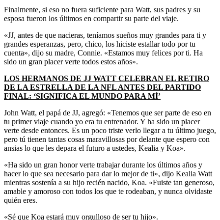
Finalmente, si eso no fuera suficiente para Watt, sus padres y su
esposa fueron los últimos en compartir su parte del viaje.
«JJ, antes de que nacieras, teníamos sueños muy grandes para ti y
grandes esperanzas, pero, chico, los hiciste estallar todo por tu
cuenta», dijo su madre, Connie. «Estamos muy felices por ti. Ha
sido un gran placer verte todos estos años».
LOS HERMANOS DE JJ WATT CELEBRAN EL RETIRO
DE LA ESTRELLA DE LA NFL ANTES DEL PARTIDO
FINAL: ‘SIGNIFICA EL MUNDO PARA MÍ’
John Watt, el papá de JJ, agregó: «Tenemos que ser parte de eso en
tu primer viaje cuando yo era tu entrenador. Y ha sido un placer
verte desde entonces. Es un poco triste verlo llegar a tu último juego,
pero tú tienen tantas cosas maravillosas por delante que espero con
ansias lo que les depara el futuro a ustedes, Kealia y Koa».
«Ha sido un gran honor verte trabajar durante los últimos años y
hacer lo que sea necesario para dar lo mejor de ti», dijo Kealia Watt
mientras sostenía a su hijo recién nacido, Koa. «Fuiste tan generoso,
amable y amoroso con todos los que te rodeaban, y nunca olvidaste
quién eres.
«Sé que Koa estará muy orgulloso de ser tu hijo».