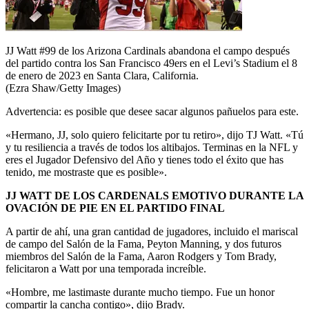
JJ Watt #99 de los Arizona Cardinals abandona el campo después
del partido contra los San Francisco 49ers en el Levi’s Stadium el 8
de enero de 2023 en Santa Clara, California.
(Ezra Shaw/Getty Images)
Advertencia: es posible que desee sacar algunos pañuelos para este.
«Hermano, JJ, solo quiero felicitarte por tu retiro», dijo TJ Watt. «Tú
y tu resiliencia a través de todos los altibajos. Terminas en la NFL y
eres el Jugador Defensivo del Año y tienes todo el éxito que has
tenido, me mostraste que es posible».
JJ WATT DE LOS CARDENALS EMOTIVO DURANTE LA
OVACIÓN DE PIE EN EL PARTIDO FINAL
A partir de ahí, una gran cantidad de jugadores, incluido el mariscal
de campo del Salón de la Fama, Peyton Manning, y dos futuros
miembros del Salón de la Fama, Aaron Rodgers y Tom Brady,
felicitaron a Watt por una temporada increíble.
«Hombre, me lastimaste durante mucho tiempo. Fue un honor
compartir la cancha contigo», dijo Brady.