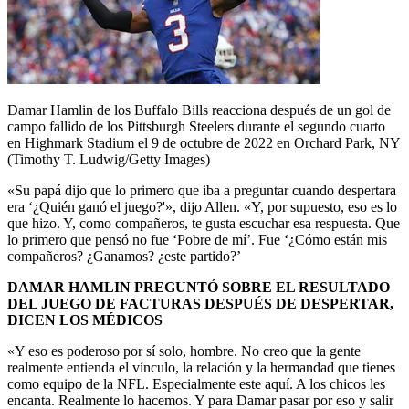
Damar Hamlin de los Buffalo Bills reacciona después de un gol de
campo fallido de los Pittsburgh Steelers durante el segundo cuarto
en Highmark Stadium el 9 de octubre de 2022 en Orchard Park, NY
(Timothy T. Ludwig/Getty Images)
«Su papá dijo que lo primero que iba a preguntar cuando despertara
era ‘¿Quién ganó el juego?'», dijo Allen. «Y, por supuesto, eso es lo
que hizo. Y, como compañeros, te gusta escuchar esa respuesta. Que
lo primero que pensó no fue ‘Pobre de mí’. Fue ‘¿Cómo están mis
compañeros? ¿Ganamos? ¿este partido?’
DAMAR HAMLIN PREGUNTÓ SOBRE EL RESULTADO
DEL JUEGO DE FACTURAS DESPUÉS DE DESPERTAR,
DICEN LOS MÉDICOS
«Y eso es poderoso por sí solo, hombre. No creo que la gente
realmente entienda el vínculo, la relación y la hermandad que tienes
como equipo de la NFL. Especialmente este aquí. A los chicos les
encanta. Realmente lo hacemos. Y para Damar pasar por eso y salir