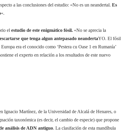
pecto a las conclusiones del estudio: «No es un neandertal.
Es
o
«.
rio el
estudio de este enigmático fósil.
«No se aprecia la
scartarse que tenga algun antepasado neanderta
YO. El fósil
e Europa era el conocido como ‘Pestera cu Oase 1 en Rumanía’
sostiene el experto en relación a los resultados de este nuevo
yen Ignacio Martínez, de la Universidad de Alcalá de Henares, o
signación taxonómica (es decir, el cambio de especie) que propone
e análisis de ADN antiguo
. La clasifación de esta mandíbula