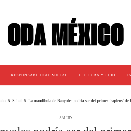
RESPONSABILIDAD SOCIAL
CULTURA Y OCIO
I
icio
Salud
La mandíbula de Banyoles podría ser del primer ‘sapiens’ de
SALUD