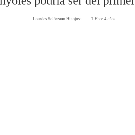
yoles podría ser del primer
Lourdes Solórzano Hinojosa
Hace 4 años