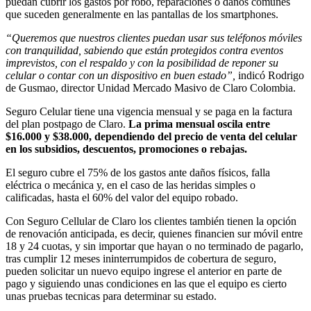
puedan cubrir los gastos por robo, reparaciones o daños comunes
que suceden generalmente en las pantallas de los smartphones.
“Queremos que nuestros clientes puedan usar sus teléfonos móviles
con tranquilidad, sabiendo que están protegidos contra eventos
imprevistos, con el respaldo y con la posibilidad de reponer su
celular o contar con un dispositivo en buen estado”,
indicó Rodrigo
de Gusmao, director Unidad Mercado Masivo de Claro Colombia.
Seguro Celular tiene una vigencia mensual y se paga en la factura
del plan postpago de Claro.
La prima mensual oscila entre
$16.000 y $38.000, dependiendo del precio de venta del celular
en los subsidios, descuentos, promociones o rebajas.
El seguro cubre el 75% de los gastos ante daños físicos, falla
eléctrica o mecánica y, en el caso de las heridas simples o
calificadas, hasta el 60% del valor del equipo robado.
Con Seguro Cellular de Claro los clientes también tienen la opción
de renovación anticipada, es decir, quienes financien sur móvil entre
18 y 24 cuotas, y sin importar que hayan o no terminado de pagarlo,
tras cumplir 12 meses ininterrumpidos de cobertura de seguro,
pueden solicitar un nuevo equipo ingrese el anterior en parte de
pago y siguiendo unas condiciones en las que el equipo es cierto
unas pruebas tecnicas para determinar su estado.