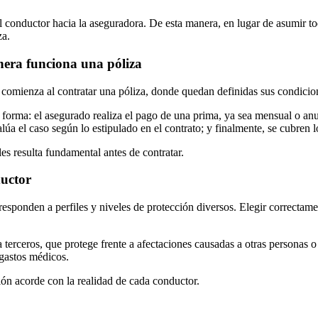
el conductor hacia la aseguradora. De esta manera, en lugar de asumir t
za.
nera funciona una póliza
comienza al contratar una póliza, donde quedan definidas sus condicione
e forma: el asegurado realiza el pago de una prima, ya sea mensual o anua
alúa el caso según lo estipulado en el contrato; y finalmente, se cubren
les resulta fundamental antes de contratar.
ductor
responden a perfiles y niveles de protección diversos. Elegir correctam
terceros, que protege frente a afectaciones causadas a otras personas o
 gastos médicos.
ión acorde con la realidad de cada conductor.