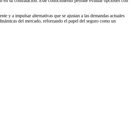
n en su contratación. Este conocimiento permite evaluar opciones con
te y a impulsar alternativas que se ajustan a las demandas actuales
s dinámicas del mercado, reforzando el papel del seguro como un