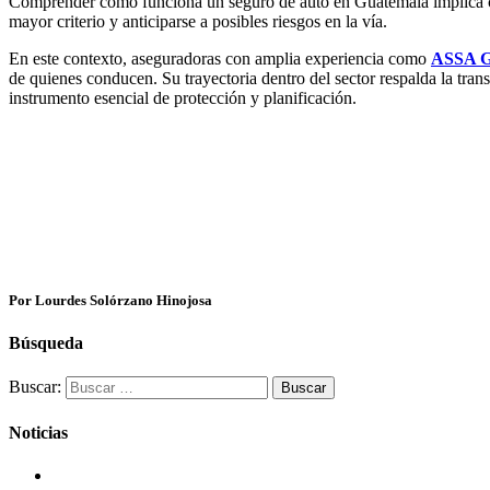
Comprender cómo funciona un seguro de auto en Guatemala implica cono
mayor criterio y anticiparse a posibles riesgos en la vía.
En este contexto, aseguradoras con amplia experiencia como
ASSA G
de quienes conducen. Su trayectoria dentro del sector respalda la tra
instrumento esencial de protección y planificación.
Por Lourdes Solórzano Hinojosa
Búsqueda
Buscar:
Noticias