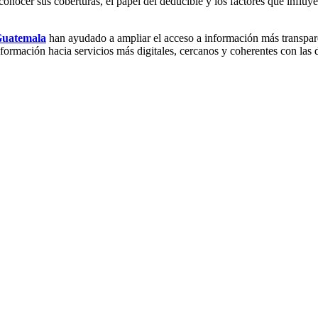
cer sus coberturas, el papel del deducible y los factores que influye
uatemala
han ayudado a ampliar el acceso a información más transparen
nsformación hacia servicios más digitales, cercanos y coherentes con la