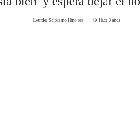
á bien’ y espera dejar el hos
Lourdes Solórzano Hinojosa
Hace 3 años