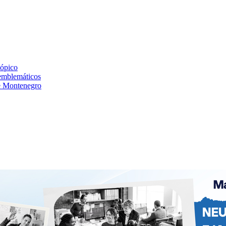
tópico
 emblemáticos
de Montenegro