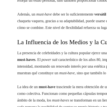
reflejar un estilo personal, sino también proporcionar comod
Además, un
must-have
debe ser lo suficientemente
versátil
chaqueta vaquera, gracias a su adaptabilidad, puede usarse
cómo se combine. Este nivel de flexibilidad refuerza su luga
La Influencia de los Medios y la C
La presencia de celebridades y la cultura popular ejerce una
must-haves
. El
power suit
característico de los años 80, im
intensidad, mostrando un renovado interés por una estética p
muestran qué constituye un
must-have
, sino que también lo
La idea de un
must-have
trasciende la mera obtención de u
como colectiva. Funcionan como pequeñas cápsulas temporale
ámbito de la moda, los
must-haves
se transforman en un lie
cada persona la posibilidad de contar su propia historia a t