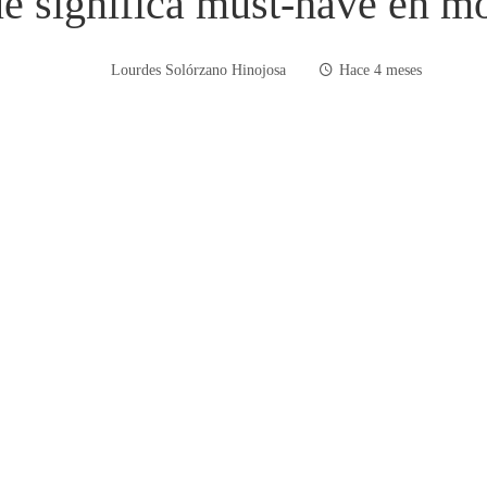
é significa must-have en m
Lourdes Solórzano Hinojosa
Hace 4 meses