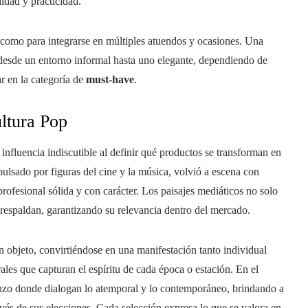
idad y practicidad.
como para integrarse en múltiples atuendos y ocasiones. Una
 desde un entorno informal hasta uno elegante, dependiendo de
r en la categoría de
must-have
.
ultura Pop
 influencia indiscutible al definir qué productos se transforman en
pulsado por figuras del cine y la música, volvió a escena con
rofesional sólida y con carácter. Los paisajes mediáticos no solo
 respaldan, garantizando su relevancia dentro del mercado.
n objeto, convirtiéndose en una manifestación tanto individual
s que capturan el espíritu de cada época o estación. En el
nzo donde dialogan lo atemporal y lo contemporáneo, brindando a
ravés de sus elecciones. Cada selección expresa lo que se valora en