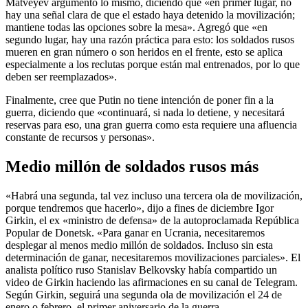
Matveyev argumentó lo mismo, diciendo que «en primer lugar, no
hay una señal clara de que el estado haya detenido la movilización;
mantiene todas las opciones sobre la mesa». Agregó que «en
segundo lugar, hay una razón práctica para esto: los soldados rusos
mueren en gran número o son heridos en el frente, esto se aplica
especialmente a los reclutas porque están mal entrenados, por lo que
deben ser reemplazados».
Finalmente, cree que Putin no tiene intención de poner fin a la
guerra, diciendo que «continuará, si nada lo detiene, y necesitará
reservas para eso, una gran guerra como esta requiere una afluencia
constante de recursos y personas».
Medio millón de soldados rusos más
«Habrá una segunda, tal vez incluso una tercera ola de movilización,
porque tendremos que hacerlo», dijo a fines de diciembre Igor
Girkin, el ex «ministro de defensa» de la autoproclamada República
Popular de Donetsk. «Para ganar en Ucrania, necesitaremos
desplegar al menos medio millón de soldados. Incluso sin esta
determinación de ganar, necesitaremos movilizaciones parciales». El
analista político ruso Stanislav Belkovsky había compartido un
video de Girkin haciendo las afirmaciones en su canal de Telegram.
Según Girkin, seguirá una segunda ola de movilización el 24 de
enero o febrero, el primer aniversario de la guerra.