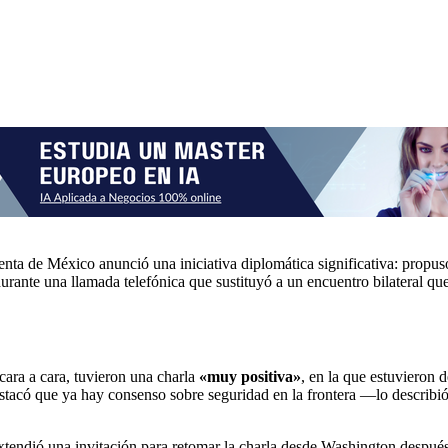
enta de México anunció una iniciativa diplomática significativa: propu
urante una llamada telefónica que sustituyó a un encuentro bilateral qu
cara a cara, tuvieron una charla
«muy positiva»
, en la que estuvieron 
Destacó que ya hay consenso sobre seguridad en la frontera —lo describ
xtendió una invitación para retomar la charla desde Washington despué