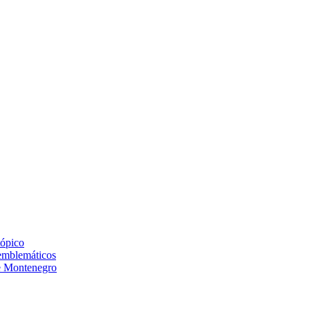
tópico
 emblemáticos
de Montenegro