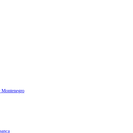
de Montenegro
 banca