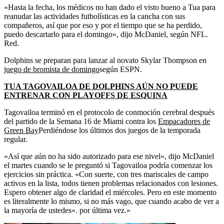
«Hasta la fecha, los médicos no han dado el visto bueno a Tua para
reanudar las actividades futbolísticas en la cancha con sus
compañeros, así que por eso y por el tiempo que se ha perdido,
puedo descartarlo para el domingo», dijo McDaniel, según NFL.
Red.
Dolphins se preparan para lanzar al novato Skylar Thompson en
juego de bromista de domingo
según ESPN.
TUA TAGOVAILOA DE DOLPHINS AÚN NO PUEDE
ENTRENAR CON PLAYOFFS DE ESQUINA
Tagovailoa terminó en el protocolo de conmoción cerebral después
del partido de la Semana 16 de Miami contra los
Empacadores de
Green Bay
Perdiéndose los últimos dos juegos de la temporada
regular.
«Así que aún no ha sido autorizado para ese nivel», dijo McDaniel
el martes cuando se le preguntó si Tagovailoa podría comenzar los
ejercicios sin práctica. «Con suerte, con tres mariscales de campo
activos en la lista, todos tienen problemas relacionados con lesiones.
Espero obtener algo de claridad el miércoles. Pero en este momento
es literalmente lo mismo, si no más vago, que cuando acabo de ver a
la mayoría de ustedes». por última vez.»